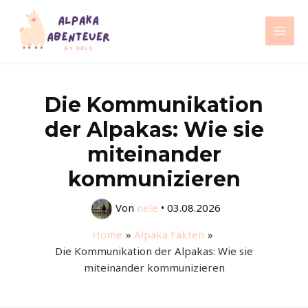
Zum
Inhalt
Mai
springen
Men
Die Kommunikation
der Alpakas: Wie sie
miteinander
kommunizieren
Von
nele
•
03.08.2026
Home
Alpaka Fakten
Die Kommunikation der Alpakas: Wie sie
miteinander kommunizieren