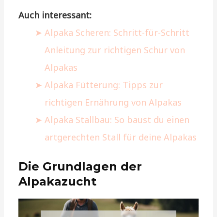
Auch interessant:
Alpaka Scheren: Schritt-für-Schritt
Anleitung zur richtigen Schur von
Alpakas
Alpaka Fütterung: Tipps zur
richtigen Ernährung von Alpakas
Alpaka Stallbau: So baust du einen
artgerechten Stall für deine Alpakas
Die Grundlagen der
Alpakazucht