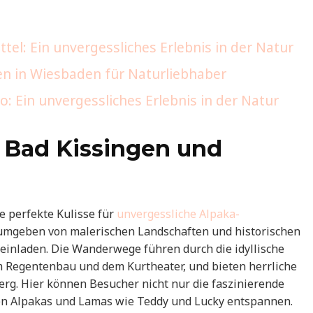
l: Ein unvergessliches Erlebnis in der Natur
n in Wiesbaden für Naturliebhaber
Ein unvergessliches Erlebnis in der Natur
: Bad Kissingen und
 perfekte Kulisse für
unvergessliche Alpaka-
t umgeben von malerischen Landschaften und historischen
inladen. Die Wanderwege führen durch die idyllische
m Regentenbau und dem Kurtheater, und bieten herrliche
g. Hier können Besucher nicht nur die faszinierende
den Alpakas und Lamas wie Teddy und Lucky entspannen.