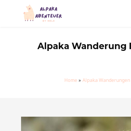
Zum
Inhalt
springen
Alpaka Wanderung B
Home
Alpaka Wanderungen