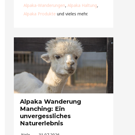
Alpaka-Wanderungen
,
Alpaka Haltung
,
Alpaka Produkte
und vieles mehr.
Alpaka Wanderung
Manching: Ein
unvergessliches
Naturerlebnis
Nele
31.07.2026