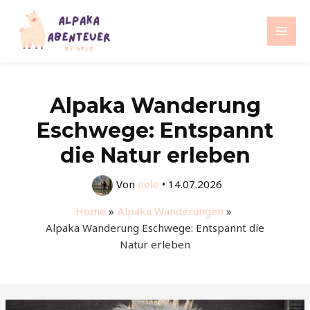
Zum
Inhalt
Mai
springen
Men
Alpaka Wanderung
Eschwege: Entspannt
die Natur erleben
Von
nele
•
14.07.2026
Home
Alpaka Wanderungen
Alpaka Wanderung Eschwege: Entspannt die
Natur erleben