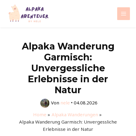
Zum
Inhalt
Mai
springen
Men
Alpaka Wanderung
Garmisch:
Unvergessliche
Erlebnisse in der
Natur
Von
nele
•
04.08.2026
Home
Alpaka Wanderungen
Alpaka Wanderung Garmisch: Unvergessliche
Erlebnisse in der Natur