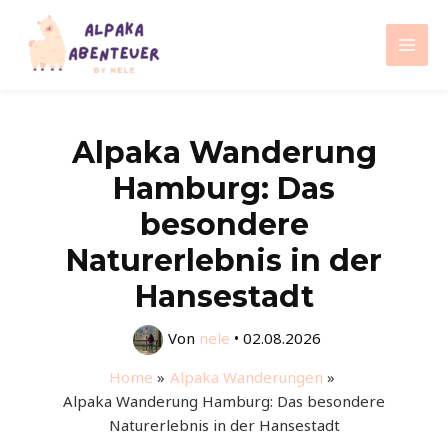
Zum
Inhalt
Mai
springen
Men
Alpaka Wanderung
Hamburg: Das
besondere
Naturerlebnis in der
Hansestadt
Von
nele
•
02.08.2026
Home
Alpaka Wanderungen
Alpaka Wanderung Hamburg: Das besondere
Naturerlebnis in der Hansestadt