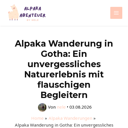
Zum
Inhalt
Mai
springen
Men
Alpaka Wanderung in
Gotha: Ein
unvergessliches
Naturerlebnis mit
flauschigen
Begleitern
Von
nele
•
03.08.2026
Home
Alpaka Wanderungen
Alpaka Wanderung in Gotha: Ein unvergessliches