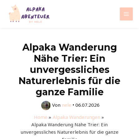
Zum
Inhalt
Mai
springen
Men
Alpaka Wanderung
Nähe Trier: Ein
unvergessliches
Naturerlebnis für die
ganze Familie
Von
nele
•
06.07.2026
Home
Alpaka Wanderungen
Alpaka Wanderung Nähe Trier: Ein
unvergessliches Naturerlebnis für die ganze