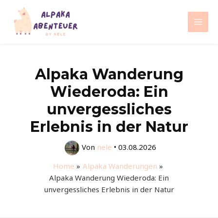
Zum
Inhalt
Mai
springen
Men
Alpaka Wanderung
Wiederoda: Ein
unvergessliches
Erlebnis in der Natur
Von
nele
•
03.08.2026
Home
Alpaka Wanderungen
Alpaka Wanderung Wiederoda: Ein
unvergessliches Erlebnis in der Natur