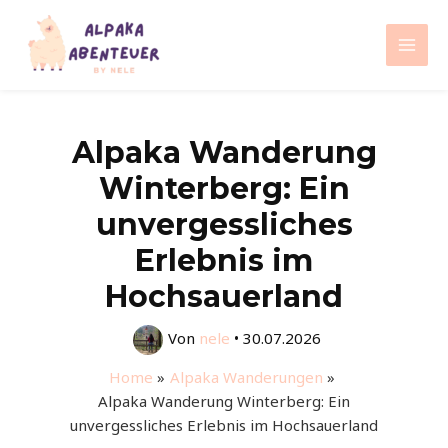
Zum
Inhalt
Mai
springen
Men
Alpaka Wanderung
Winterberg: Ein
unvergessliches
Erlebnis im
Hochsauerland
Von
nele
•
30.07.2026
Home
Alpaka Wanderungen
Alpaka Wanderung Winterberg: Ein
unvergessliches Erlebnis im Hochsauerland