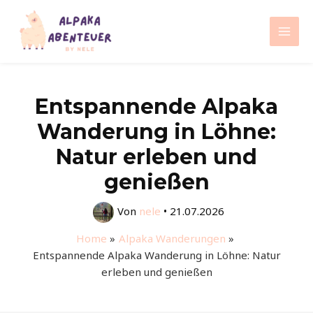
Zum
Inhalt
Mai
springen
Men
Entspannende Alpaka
Wanderung in Löhne:
Natur erleben und
genießen
Von
nele
•
21.07.2026
Home
Alpaka Wanderungen
Entspannende Alpaka Wanderung in Löhne: Natur
erleben und genießen