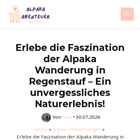
Zum
Inhalt
Mai
springen
Men
Erlebe die Faszination
der Alpaka
Wanderung in
Regenstauf – Ein
unvergessliches
Naturerlebnis!
Von
nele
•
30.07.2026
Home
Alpaka Wanderungen
Erlebe die Faszination der Alpaka Wanderung in