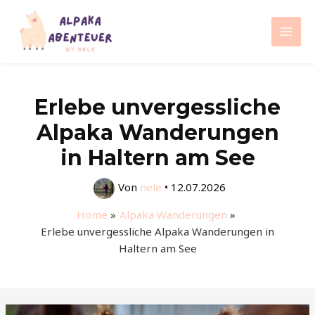
Zum
Inhalt
Mai
springen
Men
Erlebe unvergessliche
Alpaka Wanderungen
in Haltern am See
Von
nele
•
12.07.2026
Home
Alpaka Wanderungen
Erlebe unvergessliche Alpaka Wanderungen in
Haltern am See