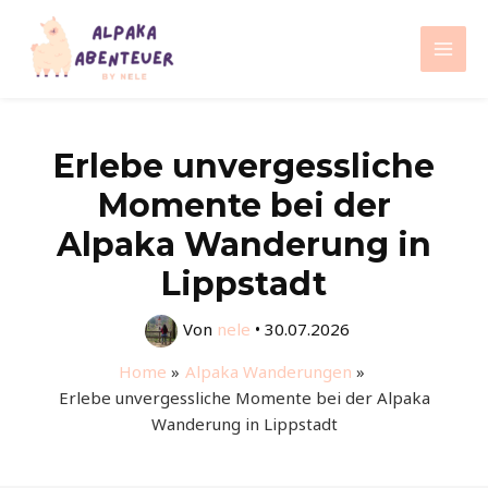
Zum
Inhalt
Mai
springen
Men
Erlebe unvergessliche
Momente bei der
Alpaka Wanderung in
Lippstadt
Von
nele
•
30.07.2026
Home
Alpaka Wanderungen
Erlebe unvergessliche Momente bei der Alpaka
Wanderung in Lippstadt