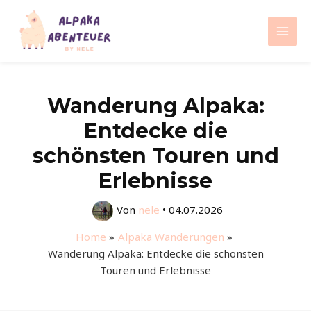
Zum
Inhalt
Mai
springen
Men
Wanderung Alpaka:
Entdecke die
schönsten Touren und
Erlebnisse
Von
nele
•
04.07.2026
Home
Alpaka Wanderungen
Wanderung Alpaka: Entdecke die schönsten
Touren und Erlebnisse