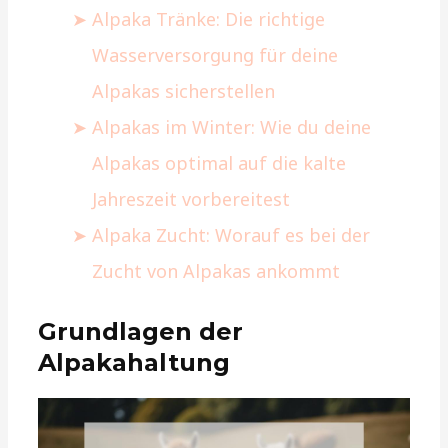
Alpaka Tränke: Die richtige
Wasserversorgung für deine
Alpakas sicherstellen
Alpakas im Winter: Wie du deine
Alpakas optimal auf die kalte
Jahreszeit vorbereitest
Alpaka Zucht: Worauf es bei der
Zucht von Alpakas ankommt
Grundlagen der
Alpakahaltung