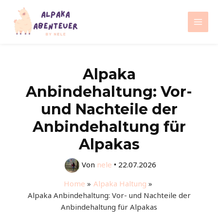
Zum
Inhalt
Mai
springen
Men
Alpaka
Anbindehaltung: Vor-
und Nachteile der
Anbindehaltung für
Alpakas
Von
nele
•
22.07.2026
Home
Alpaka Haltung
Alpaka Anbindehaltung: Vor- und Nachteile der
Anbindehaltung für Alpakas