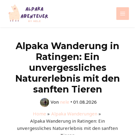
Zum
Inhalt
Mai
springen
Men
Alpaka Wanderung in
Ratingen: Ein
unvergessliches
Naturerlebnis mit den
sanften Tieren
Von
nele
•
01.08.2026
Home
Alpaka Wanderungen
Alpaka Wanderung in Ratingen: Ein
unvergessliches Naturerlebnis mit den sanften