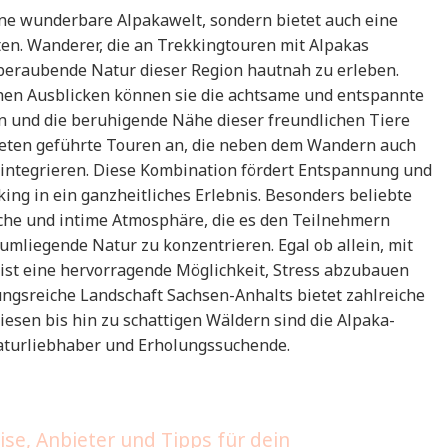
ine wunderbare Alpakawelt, sondern bietet auch eine
en. Wanderer, die an Trekkingtouren mit Alpakas
beraubende Natur dieser Region hautnah zu erleben.
chen Ausblicken können sie die achtsame und entspannte
 und die beruhigende Nähe dieser freundlichen Tiere
bieten geführte Touren an, die neben dem Wandern auch
integrieren. Diese Kombination fördert Entspannung und
ng in ein ganzheitliches Erlebnis. Besonders beliebte
che und intime Atmosphäre, die es den Teilnehmern
 umliegende Natur zu konzentrieren. Egal ob allein, mit
 ist eine hervorragende Möglichkeit, Stress abzubauen
ungsreiche Landschaft Sachsen-Anhalts bietet zahlreiche
esen bis hin zu schattigen Wäldern sind die Alpaka-
aturliebhaber und Erholungssuchende.
se, Anbieter und Tipps für dein