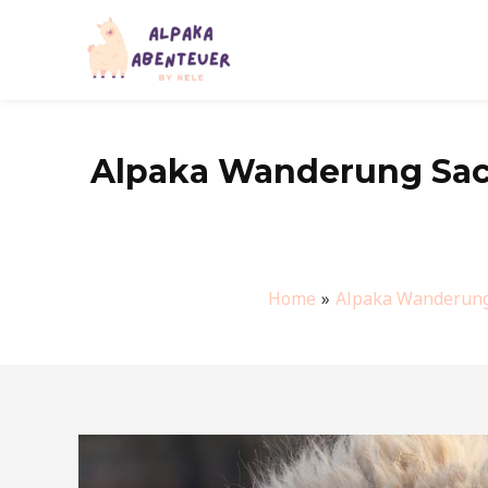
Zum
Inhalt
springen
Alpaka Wanderung Sach
Home
Alpaka Wanderun