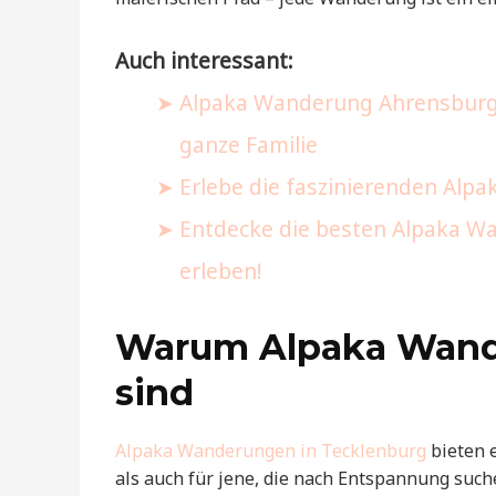
Auch interessant:
Alpaka Wanderung Ahrensburg: 
ganze Familie
Erlebe die faszinierenden Al
Entdecke die besten Alpaka W
erleben!
Warum Alpaka Wand
sind
Alpaka Wanderungen in Tecklenburg
bieten e
als auch für jene, die nach Entspannung such