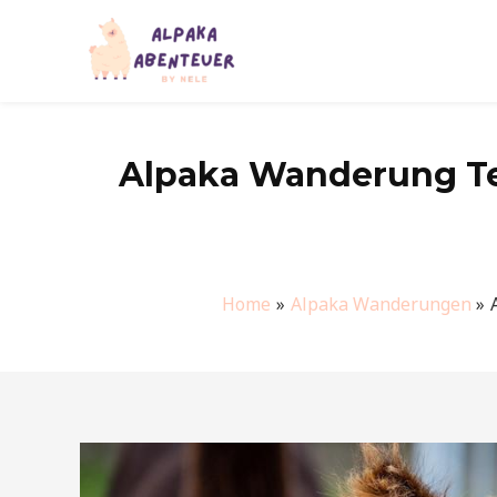
Zum
Inhalt
springen
Alpaka Wanderung Tec
Home
Alpaka Wanderungen