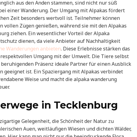
nglich aus den Anden stammen, sind nicht nur süß
bei einer Wanderung. Der Umgang mit Alpakas fördert
chen Zeit besonders wertvoll ist. Teilnehmer können
in vollen Zügen genießen, während sie mit den Alpakas
urg ziehen. Ein wesentlicher Vorteil der Alpaka
chutz dienen, da viele Anbieter auf Nachhaltigkeit
che Wanderungen anbieten
. Diese Erlebnisse stärken das
 respektvollen Umgang mit der Umwelt. Die Tiere selbst
 beruhigenden Präsenz ideale Partner für einen Ausblick
en geeignet ist. Ein Spaziergang mit Alpakas verbindet
 rendabene Weise und macht die alpaka wanderung
uer.
erwege in Tecklenburg
igartige Gelegenheit, die Schönheit der Natur zu
alerischen Auen, weitläufigen Wiesen und dichten Wälder,
ken. Hier kann man nicht nur die beeindruckende Flora