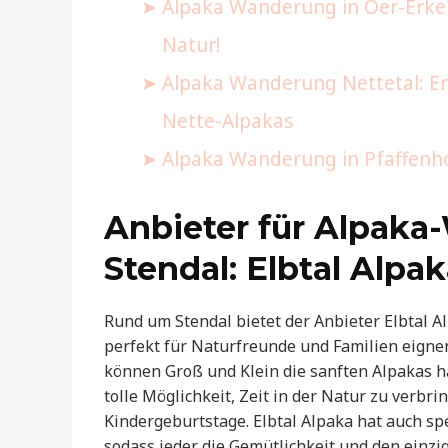
Alpaka Wanderung in Oer-Erkens
Natur!
Alpaka Wanderung Nettetal: En
Nette-Alpakas
Alpaka Wanderung in Pfaffenhof
Anbieter für Alpak
Stendal: Elbtal Alpa
Rund um Stendal bietet der Anbieter Elbtal 
perfekt für Naturfreunde und Familien eignen
können Groß und Klein die sanften Alpakas h
tolle Möglichkeit, Zeit in der Natur zu verbr
Kindergeburtstage. Elbtal Alpaka hat auch s
sodass jeder die Gemütlichkeit und den einz