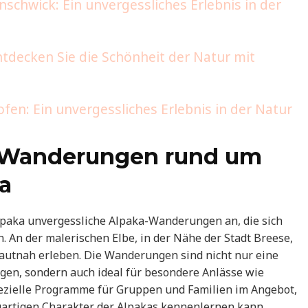
chwick: Ein unvergessliches Erlebnis in der
tdecken Sie die Schönheit der Natur mit
en: Ein unvergessliches Erlebnis in der Natur
a-Wanderungen rund um
ka
Alpaka unvergessliche Alpaka-Wanderungen an, die sich
. An der malerischen Elbe, in der Nähe der Stadt Breese,
autnah erleben. Die Wanderungen sind nicht nur eine
ingen, sondern auch ideal für besondere Anlässe wie
pezielle Programme für Gruppen und Familien im Angebot,
igartigen Charakter der Alpakas kennenlernen kann.