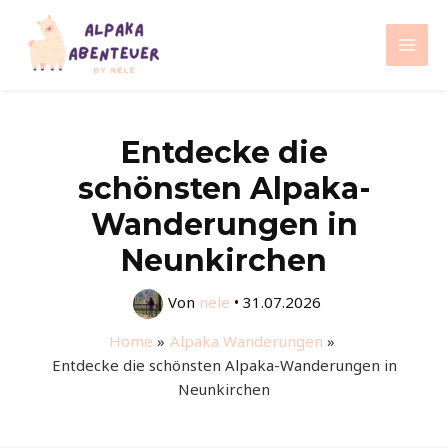
Zum
Inhalt
Mai
springen
Men
Entdecke die
schönsten Alpaka-
Wanderungen in
Neunkirchen
Von
nele
•
31.07.2026
Home
Alpaka Wanderungen
Entdecke die schönsten Alpaka-Wanderungen in
Neunkirchen